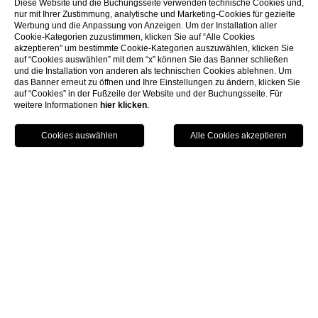
Diese Website und die Buchungsseite verwenden technische Cookies und,
nur mit Ihrer Zustimmung, analytische und Marketing-Cookies für gezielte
Werbung und die Anpassung von Anzeigen. Um der Installation aller
Cookie-Kategorien zuzustimmen, klicken Sie auf “Alle Cookies
akzeptieren” um bestimmte Cookie-Kategorien auszuwählen, klicken Sie
auf “Cookies auswählen” mit dem “x” können Sie das Banner schließen
und die Installation von anderen als technischen Cookies ablehnen. Um
das Banner erneut zu öffnen und Ihre Einstellungen zu ändern, klicken Sie
auf “Cookies” in der Fußzeile der Website und der Buchungsseite. Für
weitere Informationen
hier klicken
.
MENU
LOCATION
VORTEILE
DIENSTE
BUCHEN
MORE FOR LESS: MEHR ENTSPANNUNG, WENIGER
AUSGABEN! 3 ÜBERNACHTUNGEN ZUM PREIS VON 2
Genießen Sie einen längeren Aufenthalt, ohne sich Sorgen zu
machen! Mit unserem Sonderangebot buchen Sie mindestens 3
Nächte und zahlen nur 2. Mehr Zeit zum Entspannen, Entdecken
und Genießen eines einzigartigen Erlebnisses mit exklusiven
Einsparungen. Buchen Sie jetzt und nutzen Sie die Vorteile von
More for less: mehr Nächte, mehr Vorteile, weniger Ausgaben!