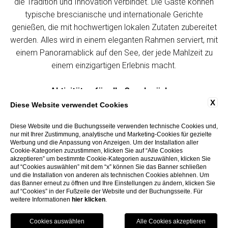
die Tradition und Innovation verbindet. Die Gäste können
typische brescianische und internationale Gerichte
genießen, die mit hochwertigen lokalen Zutaten zubereitet
werden. Alles wird in einem eleganten Rahmen serviert, mit
einem Panoramablick auf den See, der jede Mahlzeit zu
einem einzigartigen Erlebnis macht.
Aktivitäten für alle Geschmäcker
X
Diese Website verwendet Cookies
Das Hotel Salò Du Parc ist der ideale Ausgangspunkt, um
Diese Website und die Buchungsseite verwenden technische Cookies und,
die Schönheit des Gardasees zu erkunden. Den Gästen
nur mit Ihrer Zustimmung, analytische und Marketing-Cookies für gezielte
stehen zahlreiche Freizeitaktivitäten zur Verfügung, vom
Werbung und die Anpassung von Anzeigen. Um der Installation aller
Cookie-Kategorien zuzustimmen, klicken Sie auf “Alle Cookies
Sport im Freien bis hin zur Entspannung am See. Die Nähe
akzeptieren” um bestimmte Cookie-Kategorien auszuwählen, klicken Sie
zum Zentrum von Salò ermöglicht den Gästen
auf “Cookies auswählen” mit dem “x” können Sie das Banner schließen
und die Installation von anderen als technischen Cookies ablehnen. Um
romantische Spaziergänge entlang einer der längsten
das Banner erneut zu öffnen und Ihre Einstellungen zu ändern, klicken Sie
Seepromenaden am Gardasee.
auf “Cookies” in der Fußzeile der Website und der Buchungsseite. Für
weitere Informationen
hier klicken
.
MENU
LOCATION
VORTEILE
DIENSTE
Die perfekte Lage
BUCHEN