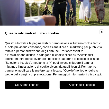
X
Questo sito web utilizza i cookie
Questo sito web e la pagina web di prenotazione utilizzano cookie tecnici
e, solo previo tuo consenso, cookies analitici e di marketing per pubblicità
mirata e personalizzazione degli annunci. Per acconsentire
all’installazione di tutte le categorie di cookie clicca su “Accetta tutti i
Offerte
cookie” mentre per selezionare specifiche categorie di cookie, clicca su
"Seleziona i cookie"; mediante la “x” puoi invece chiudere il banner
rifiutando l’installazione di cookie diversi da quelli tecnici. Per riaprire il
Scopri le nostre offerte pensate per te e approfitta di sconti
banner e modificare le preferenze, clicca su “Cookie” nel footer del sito
web e della pagina di prenotazione. Per maggiori informazioni
clicca qui
.
speciali per la tua vacanza
MENU
LOCATION
VANTAGGI
SERVIZI
PRENOTA
SCOPRI DI PIÙ