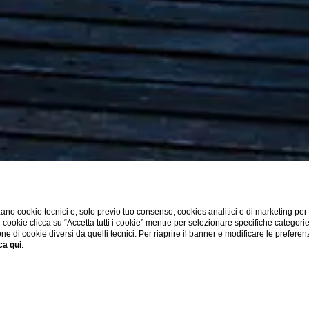
ano cookie tecnici e, solo previo tuo consenso, cookies analitici e di marketing per
di cookie clicca su “Accetta tutti i cookie” mentre per selezionare specifiche categori
one di cookie diversi da quelli tecnici. Per riaprire il banner e modificare le preferen
ca qui
.